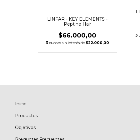
L
LINFAR - KEY ELEMENTS -
EMENTS -
Peptine Hair
 - M
$66.000,00
,00
3
3
cuotas sin interés de
$22.000,00
$14.533,33
Inicio
Productos
Objetivos
Preguntas Frecuentes