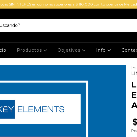
uotas SIN INTERÉS en compras superiores a $ 110.000 con tu cuenta de Merc
cio
Productos
Objetivos
Info
Conta
Ini
LI
L
E
A
Pre