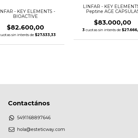
LINFAR - KEY ELEMENTS
INFAR - KEY ELEMENTS -
Peptine AGE CAPSULA
BIOACTIVE
$83.000,00
$82.600,00
3
cuotas sin interés de
$27.666
cuotas sin interés de
$27.533,33
Contactános
5491168897646
hola@esteticway.com