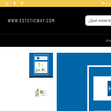
💳 3 c
Ini