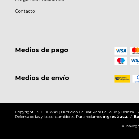
Contacto
Medios de pago
Medios de envío
Copyright ESTETICWAY | Nutrición Celular Para La Salud y Belleza - 2
Defensa de las y los consumidores. Para reclamos
ingresá acá.
/
Bo
Al navegar