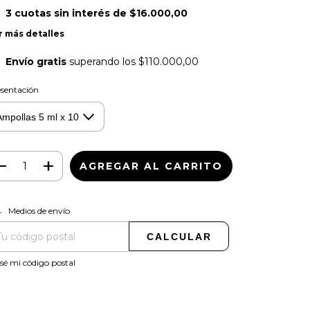
3
cuotas sin interés de
$16.000,00
r más detalles
Envío gratis
superando los
$110.000,00
sentación
CAMBIAR CP
regas para el CP:
Medios de envío
CALCULAR
sé mi código postal