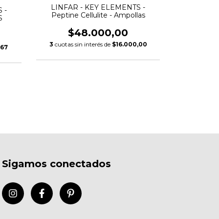
LINFAR - KEY ELEMENTS -
 -
LINFAR 
Peptine Cellulite - Ampollas
S
Peptin
$48.000,00
$4
3
cuotas sin interés de
$16.000,00
,67
3
cuotas si
Sigamos conectados