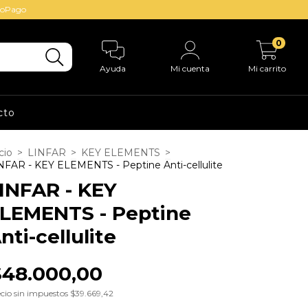
adoPago
0
Ayuda
Mi cuenta
Mi carrito
cto
cio
>
LINFAR
>
KEY ELEMENTS
>
NFAR - KEY ELEMENTS - Peptine Anti-cellulite
INFAR - KEY
LEMENTS - Peptine
nti-cellulite
$48.000,00
cio sin impuestos
$39.669,42