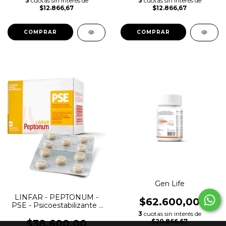
3
cuotas sin interés de
3
cuotas sin interés de
$12.866,67
$12.866,67
COMPRAR
COMPRAR
Gen Life
LINFAR - PEPTONUM -
$62.600,00
PSE - Psicoestabilizante -
Comprimidos
3
cuotas sin interés de
$38.600,00
$20.866,67