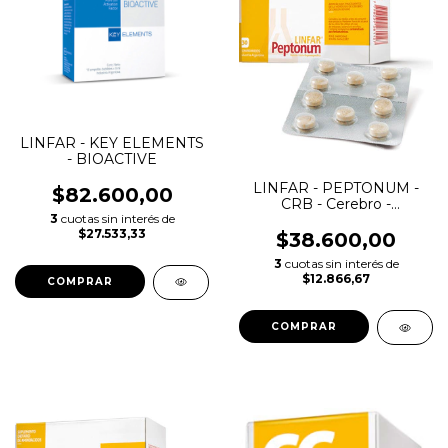
LINFAR - KEY ELEMENTS
- BIOACTIVE
LINFAR - PEPTONUM -
$82.600,00
CRB - Cerebro -
3
cuotas sin interés de
Comprimidos
$27.533,33
$38.600,00
3
cuotas sin interés de
$12.866,67
COMPRAR
COMPRAR