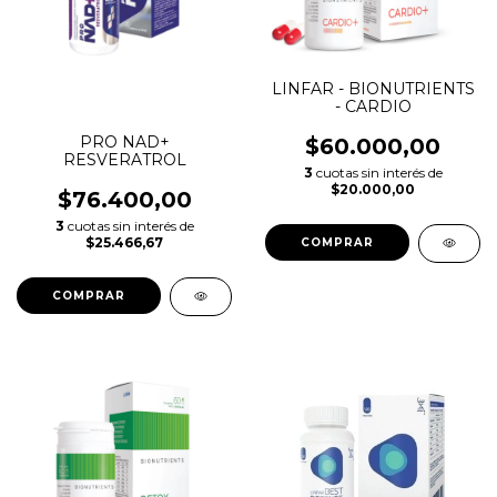
LINFAR - BIONUTRIENTS
- CARDIO
PRO NAD+
$60.000,00
RESVERATROL
3
cuotas sin interés de
$20.000,00
$76.400,00
3
cuotas sin interés de
$25.466,67
COMPRAR
COMPRAR