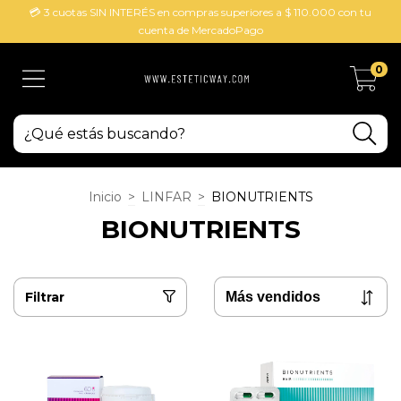
💳 3 cuotas SIN INTERÉS en compras superiores a $ 110.000 con tu
cuenta de MercadoPago
0
Inicio
>
LINFAR
>
BIONUTRIENTS
BIONUTRIENTS
Filtrar